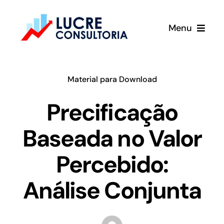
Ir
para
Menu
o
conteúdo
Home
Material para Download
Sobre
Precificação
Serviços
Baseada no Valor
Percebido:
Vídeos
Análise Conjunta
Cases
Curso