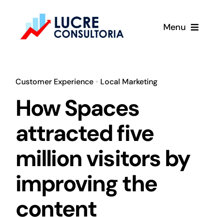
Ir
para
Menu
o
conteúdo
Home
Customer Experience
•
Local Marketing
Sobre
How Spaces
Serviços
attracted five
million visitors by
Vídeos
improving the
Cases
content
Curso